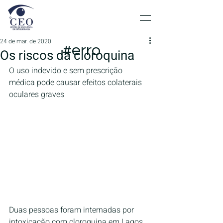
24 de mar. de 2020
#erro
Os riscos da cloroquina
O uso indevido e sem prescrição 
médica pode causar efeitos colaterais 
oculares graves
Duas pessoas foram internadas por 
intoxicação com cloroquina em Lagos, 