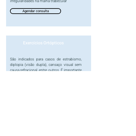
irregularidades na malha trabecular
Agendar consulta
Exercícios Ortópticos
São indicados para casos de estrabismo,
diplopia (visão dupla), cansaço visual sem
causa refracional, entre outros. É importante
não só para entender a causa da paralisia da
motilidade ocular mas também para
programação cirúrgica.
Agendar consulta
Fotocoagulação a Laser