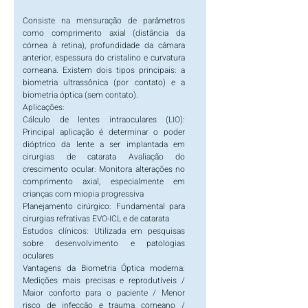
Consiste na mensuração de parâmetros
como comprimento axial (distância da
córnea à retina), profundidade da câmara
anterior, espessura do cristalino e curvatura
corneana. Existem dois tipos principais: a
biometria ultrassônica (por contato) e a
biometria óptica (sem contato).
Aplicações:
Cálculo de lentes intraoculares (LIO):
Principal aplicação é determinar o poder
dióptrico da lente a ser implantada em
cirurgias de catarata
Avaliação do
crescimento ocular: Monitora alterações no
comprimento axial, especialmente em
crianças com miopia progressiva
Planejamento cirúrgico: Fundamental para
cirurgias refrativas EVO-ICL e de catarata
Estudos clínicos: Utilizada em pesquisas
sobre desenvolvimento e patologias
oculares
Vantagens da Biometria Óptica moderna:
Medições mais precisas e reprodutíveis /
Maior conforto para o paciente / Menor
risco de infecção e trauma corneano /