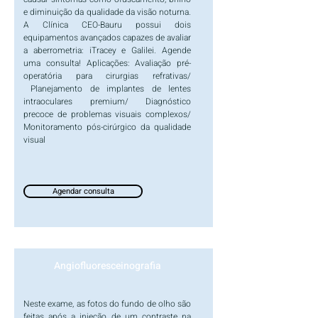
e diminuição da qualidade da visão noturna.
A Clínica CEO-Bauru possui dois
equipamentos avançados capazes de avaliar
a aberrometria: iTracey e Galilei. Agende
uma consulta! Aplicações: Avaliação pré-
operatória para cirurgias refrativas/
Planejamento de implantes de lentes
intraoculares premium/ Diagnóstico
precoce de problemas visuais complexos/
Monitoramento pós-cirúrgico da qualidade
visual
Agendar consulta
Angiofluoresceinografia
Neste exame, as fotos do fundo de olho são
feitas após a injeção de um contraste na