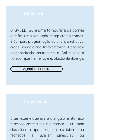
Galilei G6
O GALILEI G6 é uma tomografia da córnea
que faz uma avaliação completa da córnea.
É útil para programação de cirurgia refrativa,
cross-linking e anel Intra-estromal. Caso seja
diagnosticado ceratocone, o Galilei auxilia
no acompanhamento e evolução da doença.
Agendar consulta
Gonioscopia
É um exame que avalia o ângulo anatômico
formado entre a íris e a córnea. É útil para
classificar o tipo de glaucoma (aberto ou
fechado) e avaliar sinéquias ou