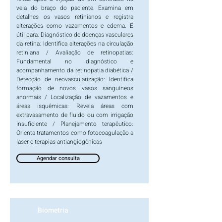
veia do braço do paciente. Examina em
detalhes os vasos retinianos e registra
alterações como vazamentos e edema. É
útil para: Diagnóstico de doenças vasculares
da retina: Identifica alterações na circulação
retiniana / Avaliação de retinopatias:
Fundamental no diagnóstico e
acompanhamento da retinopatia diabética /
Detecção de neovascularização: Identifica
formação de novos vasos sanguíneos
anormais / Localização de vazamentos e
áreas isquêmicas: Revela áreas com
extravasamento de fluido ou com irrigação
insuficiente / Planejamento terapêutico:
Orienta tratamentos como fotocoagulação a
laser e terapias antiangiogênicas
Agendar consulta
Biometria