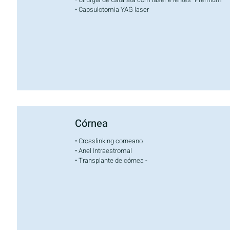
• Capsulotomia YAG laser
Córnea
• Crosslinking corneano
• Anel Intraestromal
• Transplante de córnea -