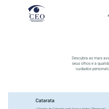
Descubra as mais ava
seus olhos e a quali
cuidados personaliz
Catarata
• Cirurgia de Catarata com laser e lentes "Premium"