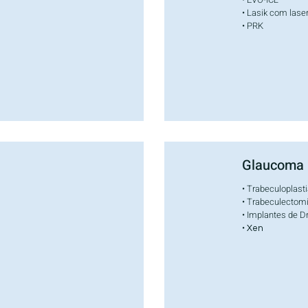
• Lasik com las
• PRK
Glaucoma
• Trabeculoplasti
• Trabeculectom
• Implantes de 
•
Xen