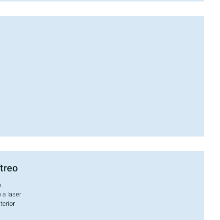
ítreo
o
 a laser
terior