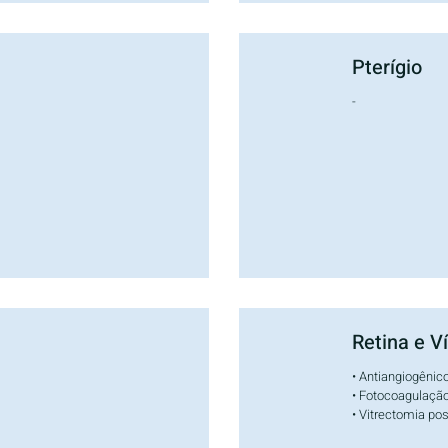
Pterígio
-
Retina e V
• Antiangiogênic
• Fotocoagulação
• Vitrectomia pos