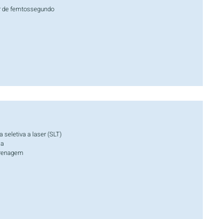
er de femtossegundo
a seletiva a laser (SLT)
ia
Drenagem