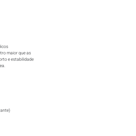
icos 
tro maior que as 
rto e estabilidade 
ea.
rante)