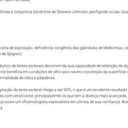
córnea e conjuntiva (síndrome de Stevens-Johnson, penfigoide ocular cicat
patia de exposição, deficiência congênita das glândulas de Meibomius, ce
e de Sjögren)
êutico de lentes esclerais decorrem da sua capacidade de retenção da lá
ante benéfica em condições de olho seco severo e proteção da superfície 
rmalidade de cílios e pálpebras.
ptação da lente escleral chega a ser 90%, o que é um excelente resultado
es com ceratocone, principalpemte os que tem a doença mais avançada. 
l, procure um oftalmologista especialista em córnea de sua confiança. 
#c
ia