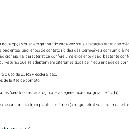
ma nova opção que vem ganhando cada vez mais aceitação tanto dos méd
s pacientes. São lentes de contato rígidas gás-permeáveis com um diâme
radicionais. Tal característica confere uma excelente visão, bastante confo
 curvaturas que se adaptam em diferentes ti
pos de irregularidade da córn
ara o uso de LC RGP escleral são:
os de lentes de contato
árias (ceratocone, ceratoglobo e a degeneração marginal pelúcida)
s secundários a transplante de córnea (cirurgia refrativa e trauma perfu
a/ hipermetropia)