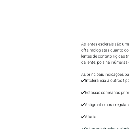
As lentes esclerais são u
oftalmologistas quanto do
lentes de contato rígidas t
da lente, pois há inúmeras
As principais indicações p
✔️Intolerância à outros tip
✔️Ectasias corneanas prim
✔️Astigmatismos irregulare
✔️Afacia
.
✔️Altas ametropias (miopi