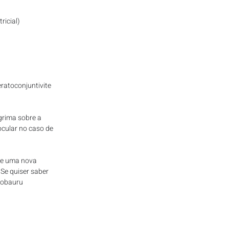
ricial)
ratoconjuntivite 
grima sobre a 
ocular no caso de 
 e uma nova 
Se quiser saber 
eobauru