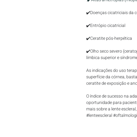
✔️Doenças cicatriciais da 
✔️Entrópio cicatricial
✔️Ceratite pós-herpética
✔️Olho seco severo (cerato
límbica superior e síndrom
As indicações do uso terap
superfície da córnea, bast
ceratite de exposição e ano
O índice de sucesso na ada
oportunidade para pacient
mais sobre a lente esclera
#lenteescleral
#oftalmolog