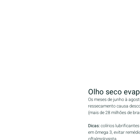
Olho seco evap
Os meses de junho à agost
ressecamento causa descon
(mais de 28 milhões de bra
Dicas: 
colírios lubrificant
em ômega 3, evitar remédio
oftalmologista.