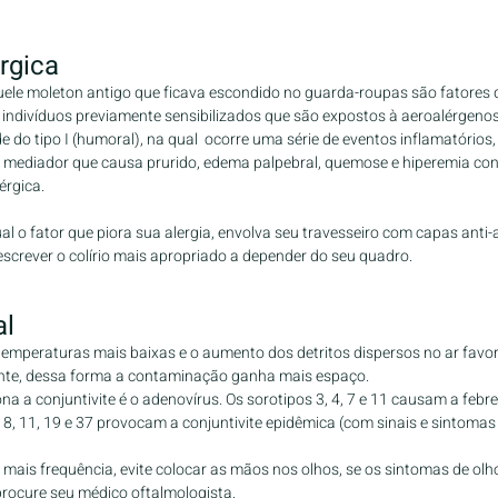
érgica
quele moleton antigo que ficava escondido no guarda-roupas são fatores
 indivíduos previamente sensibilizados que são expostos à aeroalérgenos
e do tipo I (humoral), na qual  ocorre uma série de eventos inflamatórios, 
m mediador que causa prurido, edema palpebral, quemose e hiperemia con
rgica.​
al o fator que piora sua alergia, envolva seu travesseiro com capas anti-a
screver o colírio mais apropriado a depender do seu quadro.
al
temperaturas mais baixas e o aumento dos detritos dispersos no ar favo
ente, dessa forma a contaminação ganha mais espaço.
ona a conjuntivite é o adenovírus. Os sorotipos 3, 4, 7 e 11 causam a febre
8, 11, 19 e 37 provocam a conjuntivite epidêmica (com sinais e sintomas
mais frequência, evite colocar as mãos nos olhos, se os sintomas de olh
procure seu médico oftalmologista.