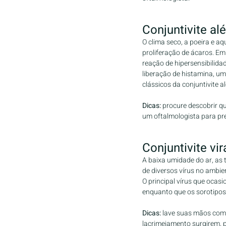
Conjuntivite al
O clima seco, a poeira e a
proliferação de ácaros. Em
reação de hipersensibilidad
liberação de histamina, u
clássicos da conjuntivite alé
Dicas: 
procure descobrir qu
um oftalmologista para pre
Conjuntivite vir
A baixa umidade do ar, as 
de diversos vírus no ambi
O principal vírus que ocasi
enquanto que os sorotipos 
Dicas: 
lave suas mãos com 
lacrimejamento surgirem, 