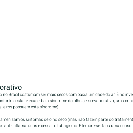
orativo
o no Brasil costumam ser mais secos com baixa umidade do ar. É no inve
forto ocular e exacerba a síndrome do olho seco evaporativo, uma con
sileiros possuem esta síndrome).
es amenizam os sintomas de olho seco (mas não fazem parte do tratamento
s anti-inflamatórios e cessar o tabagismo. E lembre-se: faça uma consu