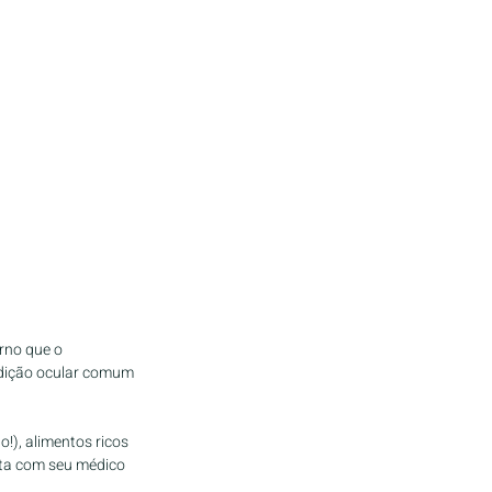
rno que o 
dição ocular comum 
!), alimentos ricos 
lta com seu médico 