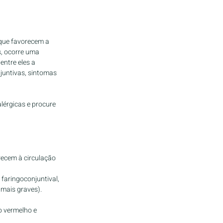
 que favorecem a 
, ocorre uma 
entre eles a 
juntivas, sintomas 
lérgicas e procure 
recem à circulação 
 faringoconjuntival, 
 mais graves).
o vermelho e 